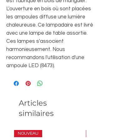
est fabriqué en bois de manguier.
L'ouverture en bois où sont placées
les ampoules diffuse une lumière
chaleureuse. Ce lampadaire est livré
avec une lampe de table assortie.
Ces lampes s'associent
harmonieusement. Nous
recommandons l'utilisation d'une
ampoule LED (8473).
Articles
similaires
NOUVEAU
ENSEMBLE