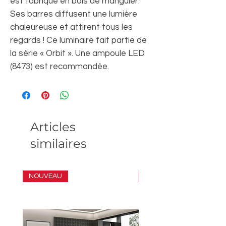
est fabriqué en bois de manguier.
Ses barres diffusent une lumière
chaleureuse et attirent tous les
regards ! Ce luminaire fait partie de
la série « Orbit ». Une ampoule LED
(8473) est recommandée.
Articles
similaires
NOUVEAU
ENSEMBLE