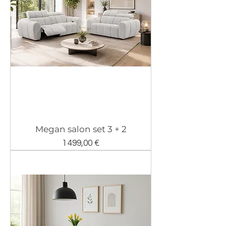
Megan salon set 3 + 2
Prix
1 499,00 €