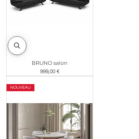
BRUNO salon
Prix
999,00 €
NOUVEAU