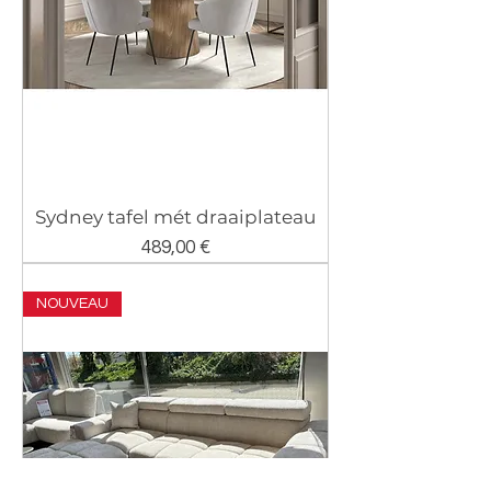
Sydney tafel mét draaiplateau
Prix
489,00 €
NOUVEAU