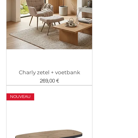
Charly zetel + voetbank
Prix
269,00 €
NOUVEAU