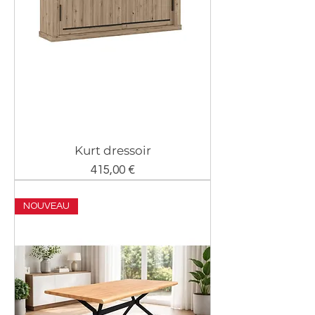
Kurt dressoir
Prix
415,00 €
NOUVEAU