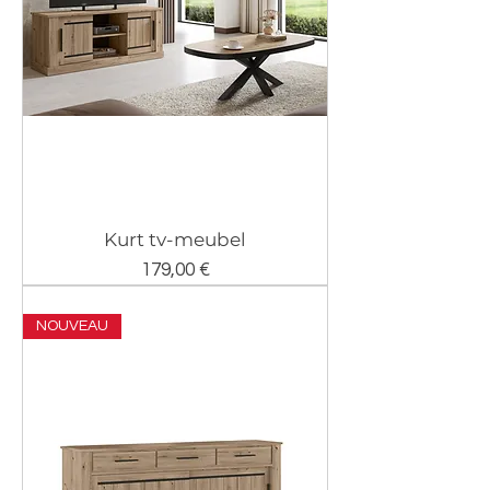
Kurt tv-meubel
Prix
179,00 €
NOUVEAU