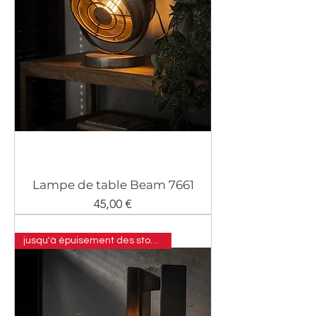
Lampe de table Beam 7661
Prix
45,00 €
jusqu'à épuisement des stocks