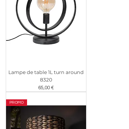
Lampe de table 1L turn around
8320
Prix
65,00 €
PROMO