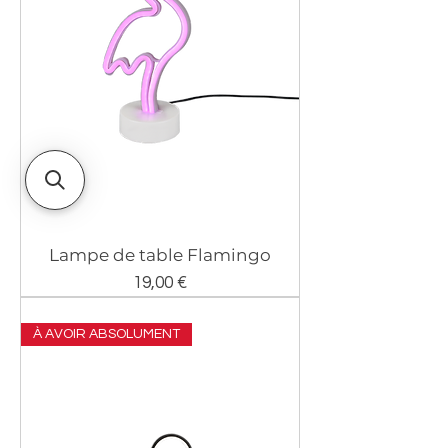
Lampe de table Flamingo
Prix
19,00 €
À AVOIR ABSOLUMENT