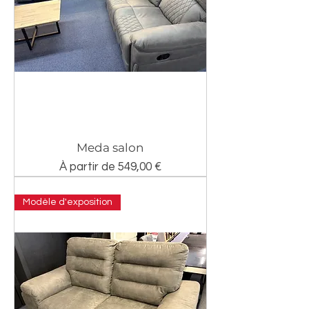
Meda salon
Prix promotionnel
À partir de
549,00 €
Modèle d'exposition