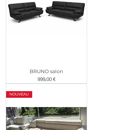
BRUNO salon
Prix
999,00 €
NOUVEAU