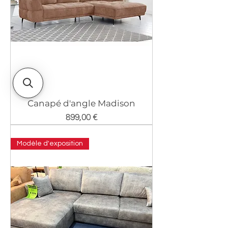
Canapé d'angle Madison
Prix
899,00 €
Modèle d'exposition