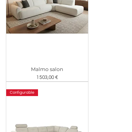
Malmo salon
Prix
1 503,00 €
Configurable