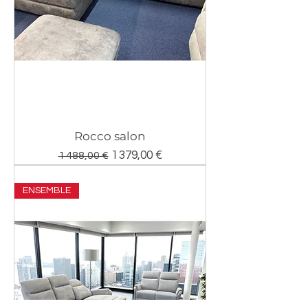
Rocco salon
Prix original
Prix promotionnel
1 379,00 €
1 488,00 €
ENSEMBLE