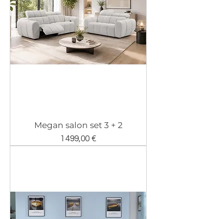
Megan salon set 3 + 2
Prix
1 499,00 €