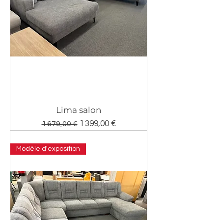
Lima salon
Prix original
Prix promotionnel
1 399,00 €
1 679,00 €
Modèle d'exposition