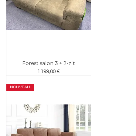
Forest salon 3 + 2-zit
Prix
1 199,00 €
NOUVEAU