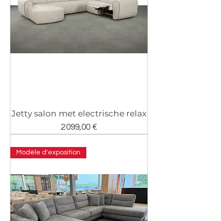
Jetty salon met electrische relax
Prix
2 099,00 €
Modèle d'exposition