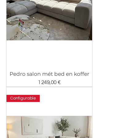
Pedro salon mét bed en koffer
Prix
1 249,00 €
Configurable