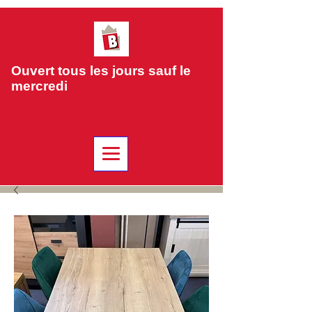
Ouvert tous les jours sauf le
mercredi