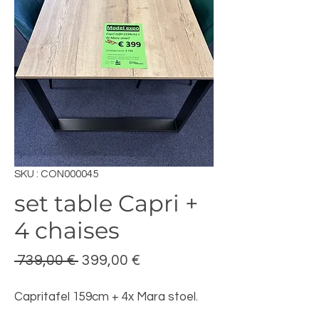
SKU : CON000045
set table Capri +
4 chaises
Prix
Prix
 739,00 € 
399,00 €
original
promotionnel
Capritafel 159cm + 4x Mara stoel.