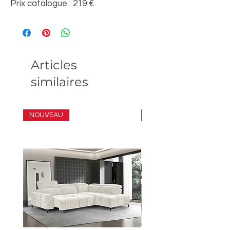
Prix catalogue : 219 €
Articles
similaires
NOUVEAU
ENSEMBLE