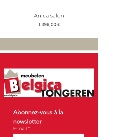
Anica salon
Megan salon set 3
Prix
1 399,00 €
Abonnez-vous à la 
newsletter
E-mail
*