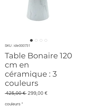
SKU : ide000731
Table Bonaire 120
cm en
céramique : 3
couleurs
Prix
Prix
 425,00 € 
299,00 €
original
promotionnel
couleurs
*