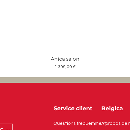
Anica salon
Prix
1 399,00 €
Service client
Belgica
Questions fréquemment
À propos de 