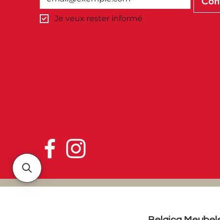
Con
Je veux rester informé
Belgica Meubel