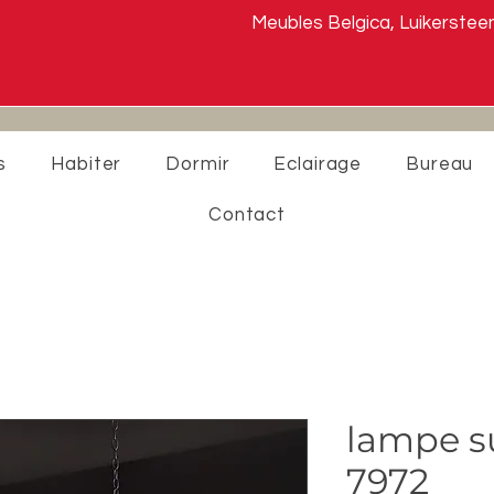
Meubles Belgica, Luikers
s
Habiter
Dormir
Eclairage
Bureau
Contact
lampe 
7972