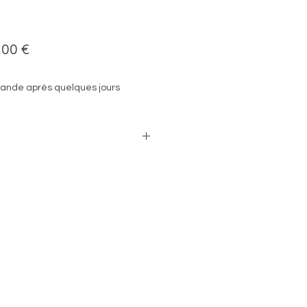
Prix
,00 €
nal
promotionnel
ande après quelques jours