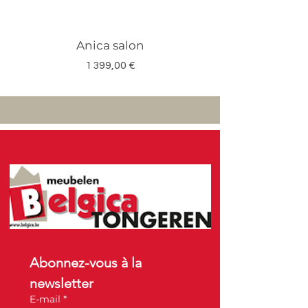
Anica salon
Megan salon set 3
Prix
1 399,00 €
Abonnez-vous à la 
newsletter
E-mail
*