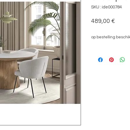
SKU : ide000784
Prix
489,00 €
op bestelling beschi