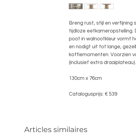
Breng rust, stijl en verfijnin
tijdloze eetkameropstelling.
poot in walnootkleur vormt 
en nodigt uit tot lange, geze
koffiemomenten. Voorzien van
(inclusief extra draaiplateau).
130cm x 76cm
Catalogusprijs: € 539
Articles similaires