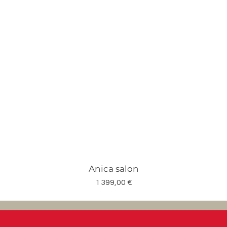
Anica salon
Prix
1 399,00 €