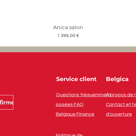
Anica salon
Prix
1 399,00 €
Service client
Belgica
Questions fréquemment
À propos de 
firmer
posées FAQ
Contact et h
Belgique Finance
d'ouverture
Politique de