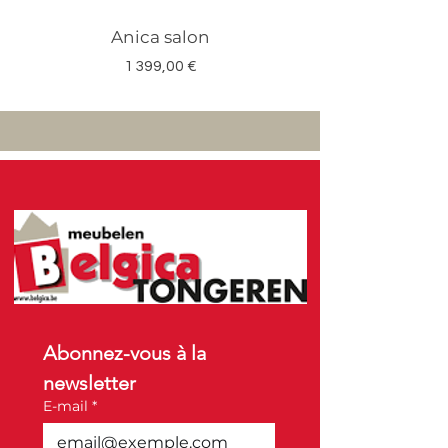
Anica salon
Megan salon set 3
Prix
1 399,00 €
Abonnez-vous à la 
newsletter
E-mail
*