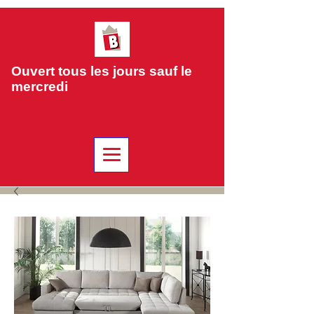
Ouvert tous les jours sauf le
mercredi