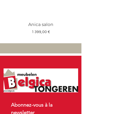
Anica salon
Megan salon set 3
Prix
1 399,00 €
Abonnez-vous à la 
newsletter