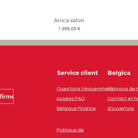
Anica salon
Prix
1 399,00 €
Service client
Belgica
Questions fréquemment
À propos de 
firmer
posées FAQ
Contact et h
Belgique Finance
d'ouverture
Politique de