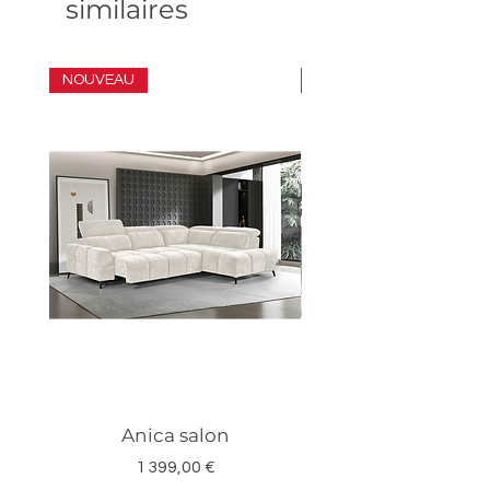
similaires
NOUVEAU
ENSEMBLE
Anica salon
Megan salon set 3
Prix
1 399,00 €