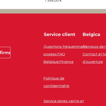
Prix
1 399,00 €
Service client
Belgica
Questions fréquemment
À propos de 
firmer
posées FAQ
Contact et h
Belgique Finance
d'ouverture
Politique de
confidentialité
Service après-vente et