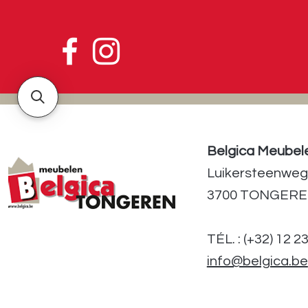
Belgica Meubel
Luikersteenweg
3700 TONGER
TÉL. : (+32) 12 2
info@belgica.be