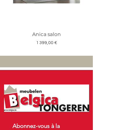
Anica salon
Megan salon set 3
Prix
1 399,00 €
Abonnez-vous à la 