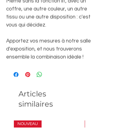
Même sans la fonction lit, avec un
coffre, une autre couleur, un autre
tissu ou une autre disposition : c'est
vous qui décidez.
Apportez vos mesures à notre salle
d'exposition, et nous trouverons
ensemble la combinaison idéale !
Articles
similaires
NOUVEAU
ENSEMBLE