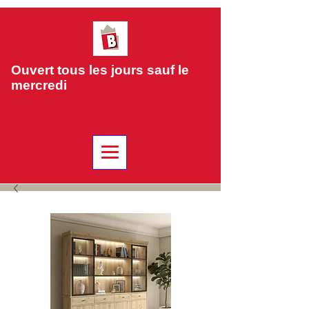
Ouvert tous les jours sauf le
mercredi