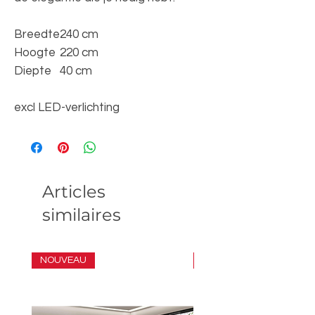
Breedte
240 cm
Hoogte
220 cm
Diepte
40 cm
excl LED-verlichting
Articles
similaires
NOUVEAU
ENSEMBLE