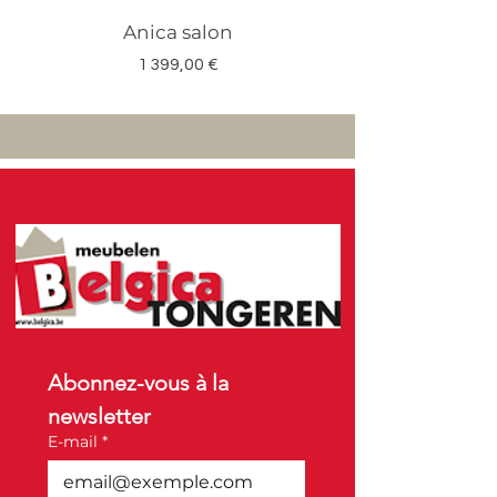
Anica salon
Megan salon set 3
Prix
1 399,00 €
Abonnez-vous à la 
newsletter
E-mail
*