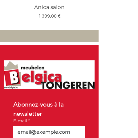
Anica salon
Megan salon set 3
Prix
1 399,00 €
Abonnez-vous à la 
newsletter
E-mail
*