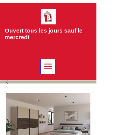
Ouvert tous les jours sauf le
mercredi