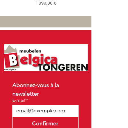
Prix
1 399,00 €
Abonnez-vous à la 
newsletter
E-mail
*
Confirmer