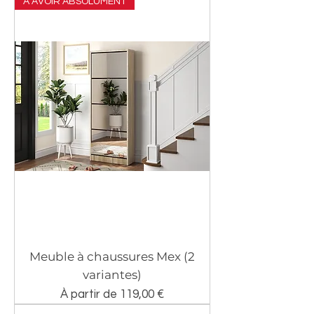
À AVOIR ABSOLUMENT
Meuble à chaussures Mex (2
variantes)
Prix promotionnel
À partir de
119,00 €