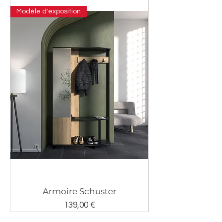
Modèle d'exposition
Armoire Schuster
Prix
139,00 €