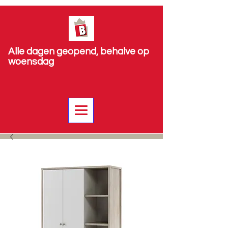
Alle dagen geopend, behalve op
woensdag