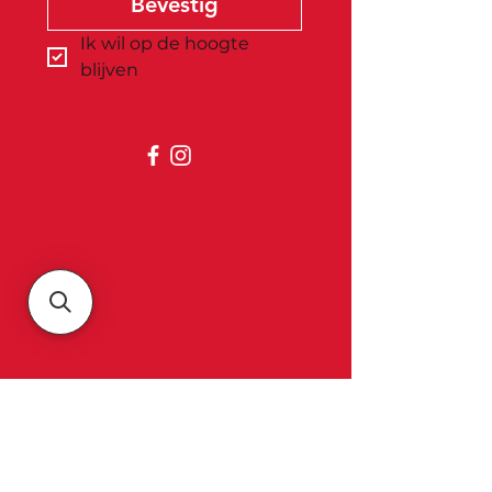
Bevestig
Ik wil op de hoogte 
blijven
Belgica
Over ons
Contact & openingsuren