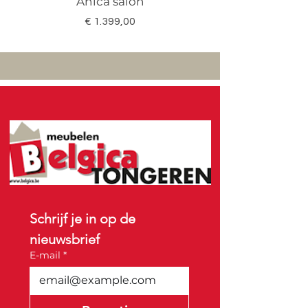
Anica salon
Megan salon set 3
Prijs
€ 1.399,00
Schrijf je in op de 
nieuwsbrief
E-mail
*