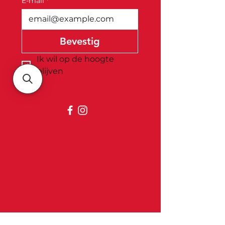
E-mail
*
Bevestig
Ik wil op de hoogte 
blijven
Belgica