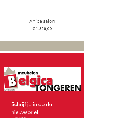
Anica salon
Megan salon set 3
Prijs
€ 1.399,00
Schrijf je in op de 
nieuwsbrief