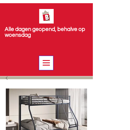
Alle dagen geopend, behalve op
woensdag