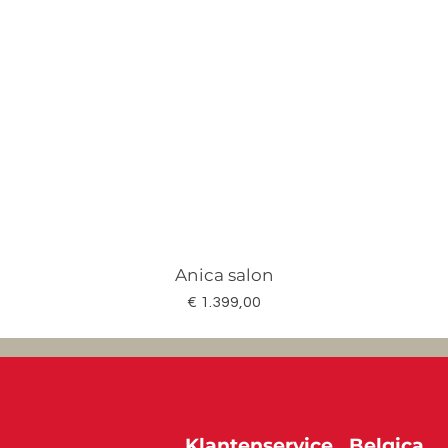
Anica salon
Prijs
€ 1.399,00
Klantenservice
Belgica