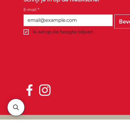
E-mail
*
Bev
Ik wil op de hoogte blijven