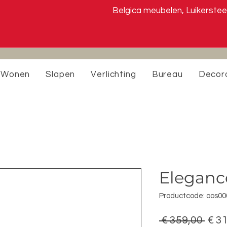
Belgica meubelen, Luiker
Wonen
Slapen
Verlichting
Bureau
Decor
Elegance
Productcode: oos0
Nor
 € 359,00 
€ 3