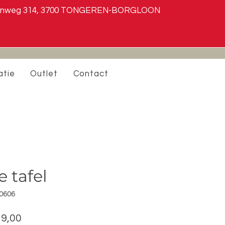
steenweg 314, 3700 TONGEREN-BORGLOON
atie
Outlet
Contact
 tafel
00606
male
Verkoopprijs
19,00