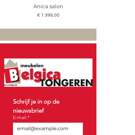
Anica salon
Megan salon set 3
Prijs
€ 1.399,00
Schrijf je in op de 
nieuwsbrief
E-mail
*