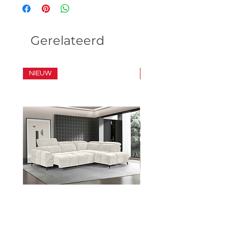
Gerelateerd
NIEUW
SET