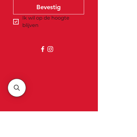
Bevestig
Ik wil op de hoogte 
blijven
Belgica
Over ons