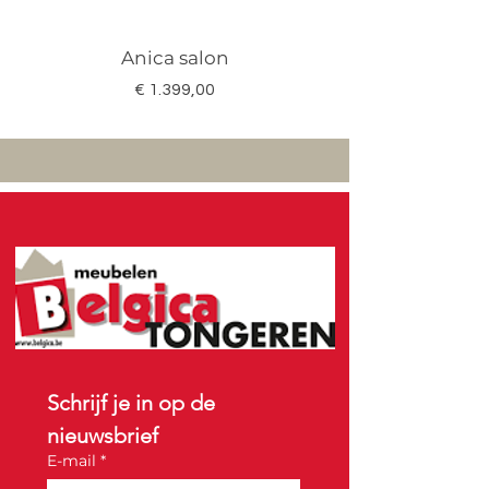
Anica salon
Megan salon set 3
Prijs
€ 1.399,00
Schrijf je in op de 
nieuwsbrief
E-mail
*