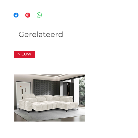
Gerelateerd
NIEUW
SET