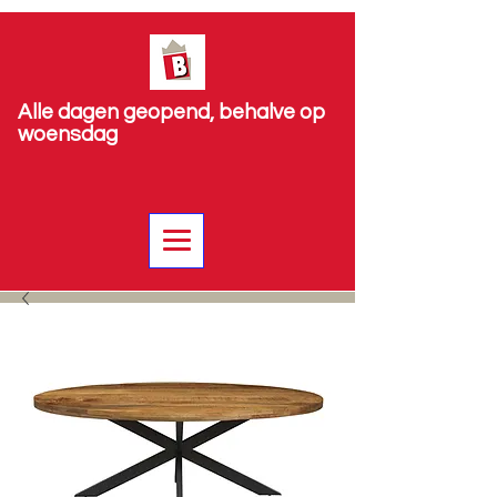
Alle dagen geopend, behalve op
woensdag