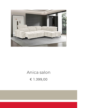
Anica salon
Megan salon set 3
Prijs
€ 1.399,00