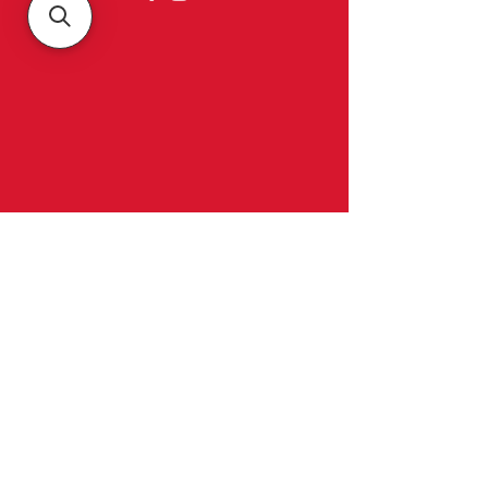
Belgica
Over ons
Contact & openingsuren
Belgica meubelen
Luikersteenweg 314
3700 TONGEREN-