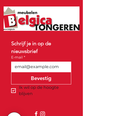
Schrijf je in op de 
nieuwsbrief
E-mail
*
Bevestig
Ik wil op de hoogte 
blijven