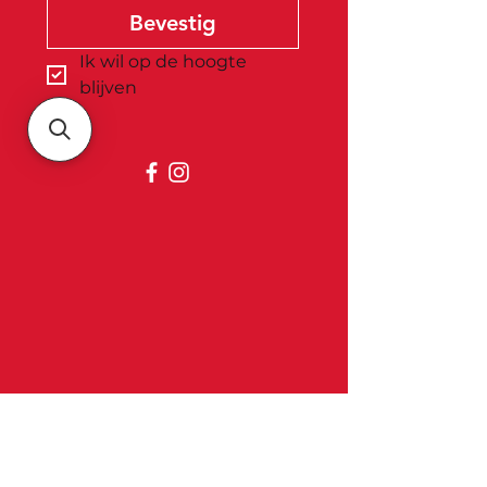
Bevestig
Ik wil op de hoogte 
blijven
Belgica
Over ons