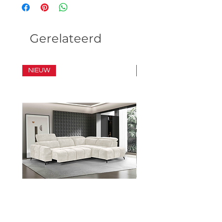
Gerelateerd
NIEUW
SET