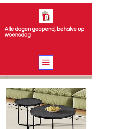
Alle dagen geopend, behalve op
woensdag