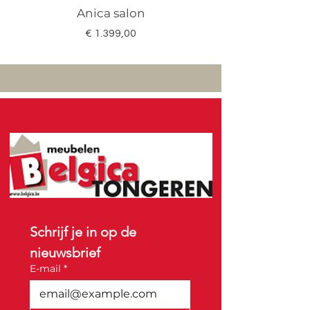
Anica salon
Megan salon set 3
Prijs
€ 1.399,00
Schrijf je in op de 
nieuwsbrief
E-mail
*