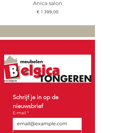
Anica salon
Megan salon set 3
Prijs
€ 1.399,00
Schrijf je in op de 
nieuwsbrief
E-mail
*