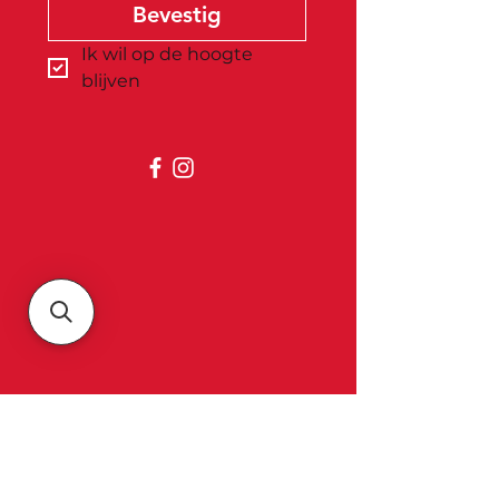
Bevestig
Ik wil op de hoogte 
blijven
Belgica
Over ons
Contact & openingsuren