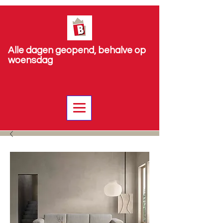
Alle dagen geopend, behalve op
woensdag