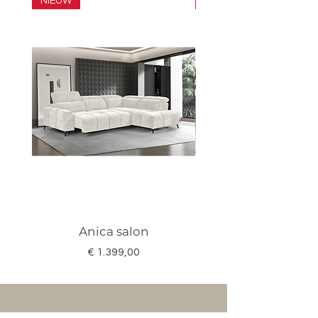
NIEUW
SET
Anica salon
Megan salon set 3
Prijs
€ 1.399,00