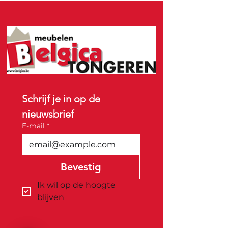
Schrijf je in op de 
nieuwsbrief
E-mail
*
Bevestig
Ik wil op de hoogte 
blijven