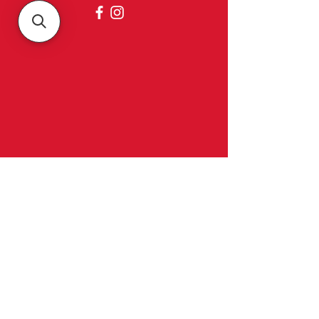
Belgica
Over ons
Contact & openingsuren
Belgica meubelen
Luikersteenweg 314