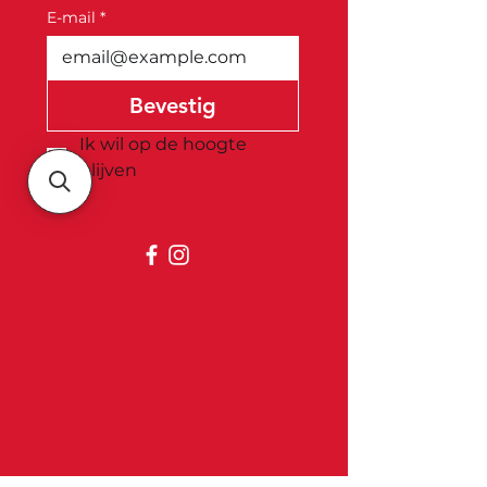
E-mail
*
Bevestig
Ik wil op de hoogte 
blijven