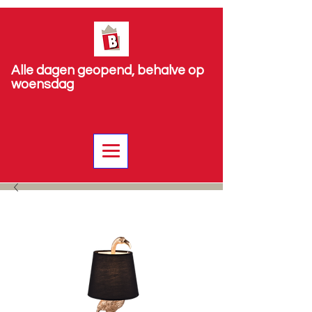
Alle dagen geopend, behalve op
woensdag