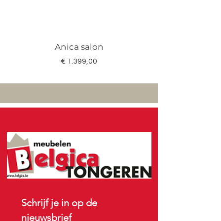
Anica salon
Megan salon set 3
Prijs
€ 1.399,00
Schrijf je in op de 
nieuwsbrief