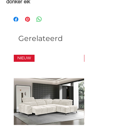
donker eik
Gerelateerd
NIEUW
SET