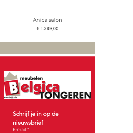
Anica salon
Megan salon set 3
Prijs
€ 1.399,00
Schrijf je in op de 
nieuwsbrief
E-mail
*