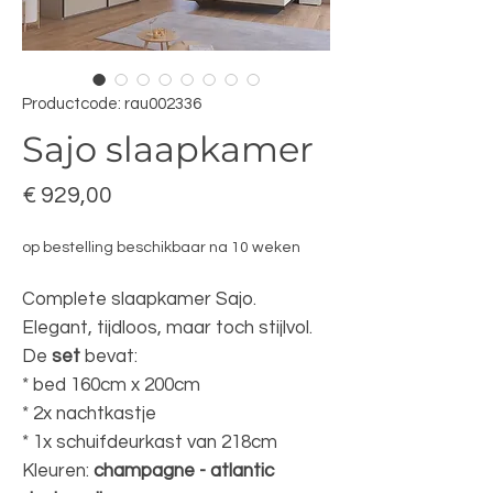
Productcode: rau002336
Sajo slaapkamer
Prijs
€ 929,00
op bestelling beschikbaar na 10 weken
Complete slaapkamer Sajo.
Elegant, tijdloos, maar toch stijlvol.
De
set
bevat:
* bed 160cm x 200cm
* 2x nachtkastje
* 1x schuifdeurkast van 218cm
Kleuren:
champagne - atlantic