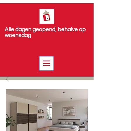
Alle dagen geopend, behalve op
woensdag