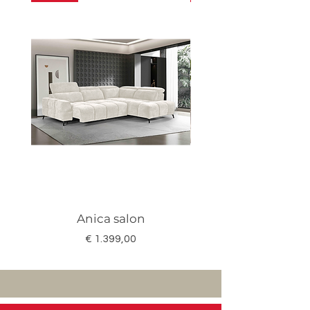
Anica salon
Megan salon set 3
Prijs
€ 1.399,00