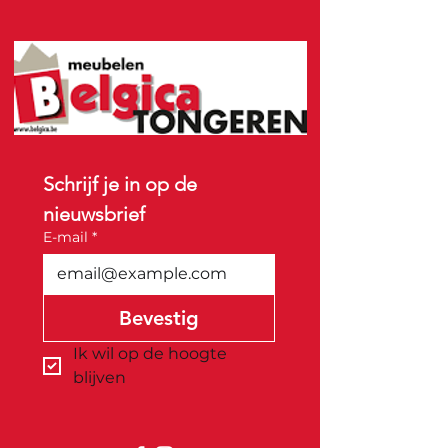
Schrijf je in op de 
nieuwsbrief
E-mail
*
Bevestig
Ik wil op de hoogte 
blijven