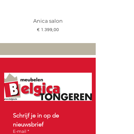
Anica salon
Megan salon set 3
Prijs
€ 1.399,00
Schrijf je in op de 
nieuwsbrief
E-mail
*