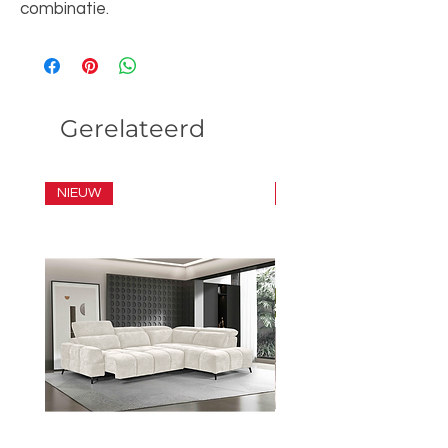
combinatie.
Gerelateerd
NIEUW
SET