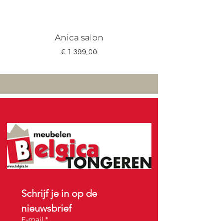
Anica salon
Megan salon set 3
Prijs
€ 1.399,00
Schrijf je in op de 
nieuwsbrief
E-mail
*