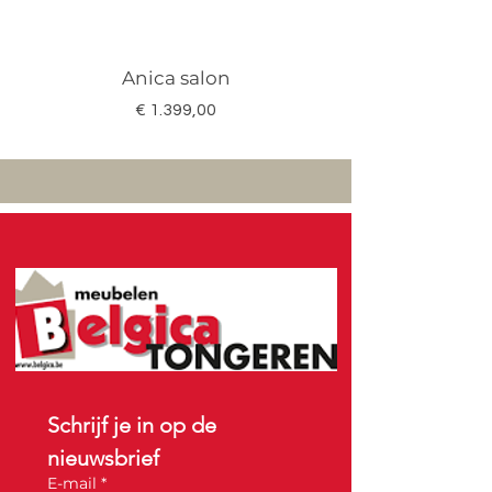
Anica salon
Megan salon set 3
Prijs
€ 1.399,00
Schrijf je in op de 
nieuwsbrief
E-mail
*