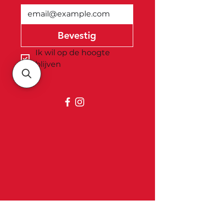
Bevestig
Ik wil op de hoogte 
blijven
Belgica