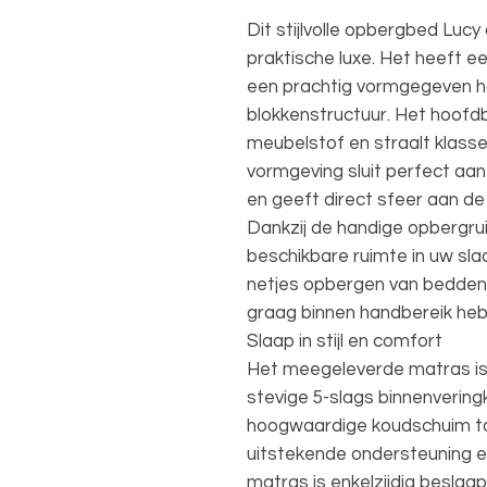
Dit stijlvolle opbergbed Luc
praktische luxe. Het heeft 
een prachtig vormgegeven ho
blokkenstructuur. Het hoofd
meubelstof en straalt klasse
vormgeving sluit perfect aan
en geeft direct sfeer aan de
Dankzij de handige opbergru
beschikbare ruimte in uw sla
netjes opbergen van beddeng
graag binnen handbereik hebt
Slaap in stijl en comfort
Het meegeleverde matras is 
stevige 5-slags binnenverin
hoogwaardige koudschuim to
uitstekende ondersteuning 
matras is enkelzijdig besla