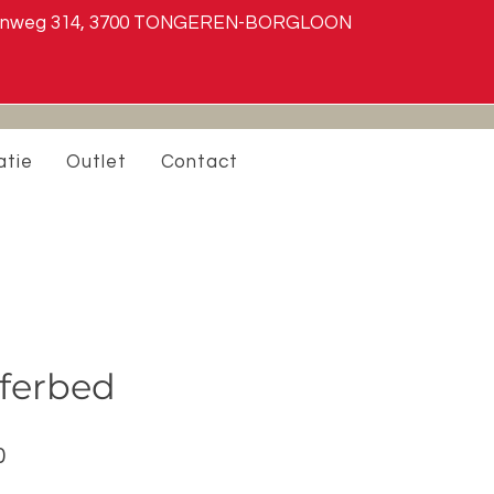
steenweg 314, 3700 TONGEREN-BORGLOON
atie
Outlet
Contact
fferbed
Verkoopprijs
0