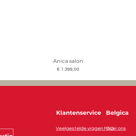
Anica salon
Prijs
€ 1.399,00
Klantenservice
Belgica
Veelgestelde vragen FAQ
Over ons
estig