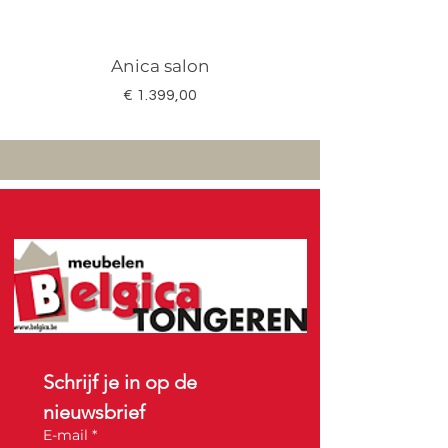
Anica salon
Megan salon set 3
Prijs
€ 1.399,00
Schrijf je in op de 
nieuwsbrief
E-mail
*