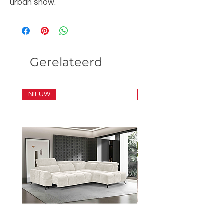
urban snow.
Gerelateerd
NIEUW
SET