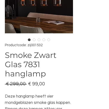
Productcode: zij001532
Smoke Zwart
Glas 7831
hanglamp
Normale
Verkoopprijs
 € 299,00 
€ 99,00
prijs
Deze hanglamp heeft vier
mondgeblazen smoke glas kappen.