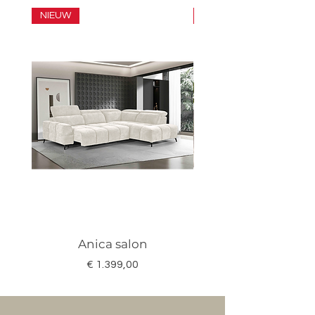
NIEUW
SET
Anica salon
Megan salon set 3
Prijs
€ 1.399,00