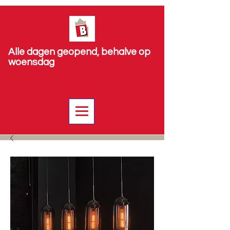
Alle dagen geopend, behalve op
woensdag