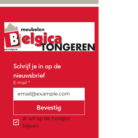
Schrijf je in op de 
nieuwsbrief
E-mail
*
Bevestig
Ik wil op de hoogte 
blijven