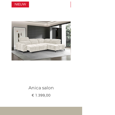
NIEUW
SET
Anica salon
Megan salon set 3
Prijs
€ 1.399,00