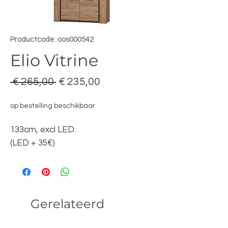
Productcode: oos000542
Elio Vitrine
Normale
Verkoopprijs
 € 265,00 
€ 235,00
prijs
op bestelling beschikbaar
133cm, excl LED.
(LED + 35€)
Gerelateerd