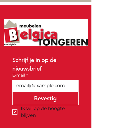
Schrijf je in op de 
nieuwsbrief
E-mail
*
Bevestig
Ik wil op de hoogte 
blijven