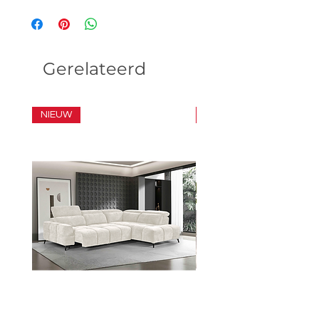
Gerelateerd
NIEUW
SET