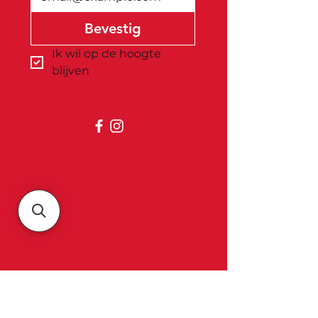
Bevestig
Ik wil op de hoogte 
blijven
Belgica
Over ons