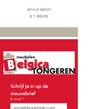
Anica salon
Megan salon set 3
Prijs
€ 1.399,00
Schrijf je in op de 
nieuwsbrief
E-mail
*