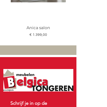
Anica salon
Megan salon set 3
Prijs
€ 1.399,00
Schrijf je in op de 