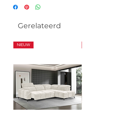
Gerelateerd
NIEUW
SET