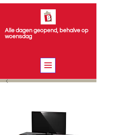
Alle dagen geopend, behalve op
woensdag