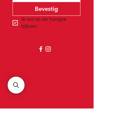
Bevestig
Ik wil op de hoogte 
blijven
Belgica
Over ons