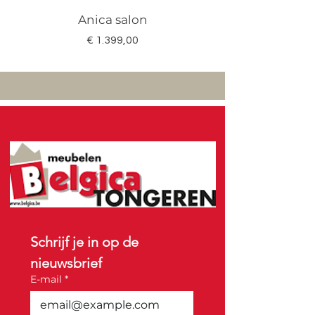
Anica salon
Megan salon set 3
Prijs
€ 1.399,00
Schrijf je in op de 
nieuwsbrief
E-mail
*